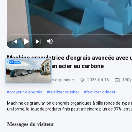
Machine granulatrice d'engrais avancée avec u
et construction en acier au carbone
granulatoire d'engrais organique
2026-04-16
190 
#
broyeur d'engrais
#
fertilizer crusher
#
fertilizer grinder
Machine de granulation d'engrais organiques à bille ronde de type
uniforme, le taux de produits finis peut atteindre plus de 97%, est un
Messages du visiteur