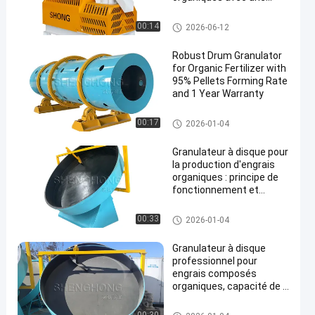
capacité de 1 à 4 tonnes
par heure et un taux de
granulatoire d'engrais organiq
00:14
2026-06-12
granulation ≥ 95%
ue
Robust Drum Granulator
for Organic Fertilizer with
95% Pellets Forming Rate
and 1 Year Warranty
granulatoire d'engrais organiq
00:17
2026-01-04
ue
Granulateur à disque pour
la production d'engrais
organiques : principe de
fonctionnement et
spécifications
techniques
granulatoire d'engrais organiq
00:33
2026-01-04
ue
Granulateur à disque
professionnel pour
engrais composés
organiques, capacité de 1
à 8 TPH
granulatoire d'engrais organiq