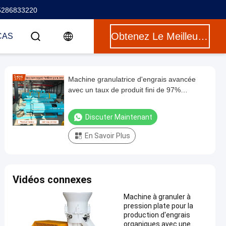
5286833220
Obtenez Le Meilleur Prix
CAS
Machine granulatrice d'engrais avancée
avec un taux de produit fini de 97%
Capacité 1-7 T/H et construction en acier
au carbone
Discuter Maintenant
En Savoir Plus
Vidéos connexes
Machine à granuler à
pression plate pour la
production d'engrais
organiques avec une