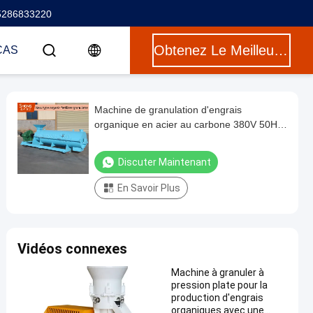
5286833220
Obtenez Le Meilleur Prix
CAS
Machine de granulation d'engrais
organique en acier au carbone 380V 50HZ
pour la production d'engrais à 25%-40%
d'humidité
Discuter Maintenant
En Savoir Plus
Vidéos connexes
Machine à granuler à
pression plate pour la
production d'engrais
organiques avec une