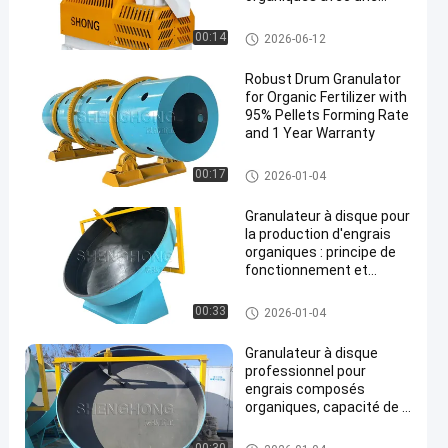
capacité de 1 à 4 tonnes
par heure et un taux de
granulatoire d'engrais organiq
00:14
2026-06-12
granulation ≥ 95%
ue
Robust Drum Granulator
for Organic Fertilizer with
95% Pellets Forming Rate
and 1 Year Warranty
granulatoire d'engrais organiq
00:17
2026-01-04
ue
Granulateur à disque pour
la production d'engrais
organiques : principe de
fonctionnement et
spécifications
techniques
granulatoire d'engrais organiq
00:33
2026-01-04
ue
Granulateur à disque
professionnel pour
engrais composés
organiques, capacité de 1
à 8 TPH
granulatoire d'engrais organiq