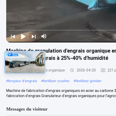
Machine de granulation d'engrais organique e
production d'engrais à 25%-40% d'humidité
granulatoire d'engrais organique
2026-04-20
221 
#
broyeur d'engrais
#
fertilizer crusher
#
fertilizer grinder
Machine de fabrication d'engrais organiques en acier au carbone 
fabrication d'engrais Granulateur d'engrais organiques pour l'agricul
Messages du visiteur