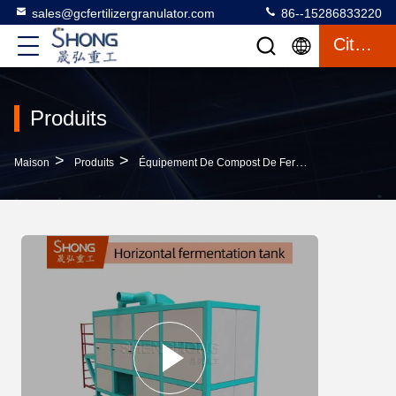
sales@gcfertilizergranulator.com
86--15286833220
Citation
Produits
>
>
>
Maison
Produits
Équipement De Compost De Fermentation
Cuve 