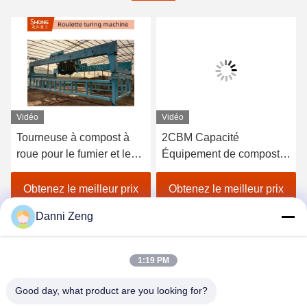
Vidéo
Vidéo
Tourneuse à compost à
2CBM Capacité
roue pour le fumier et les
Équipement de compost
boues - Solution de
de fermentation en acier
fermentation industrielle
au carbone avec 800*350
Obtenez le meilleur prix
Obtenez le meilleur prix
mm de sortie et surface
Danni Zeng
Ra <0,4 mm pour la
production d'engrais
organiques
1:19 PM
Good day, what product are you looking for?
ZHENGZHOU SHENGHONG HEAVY