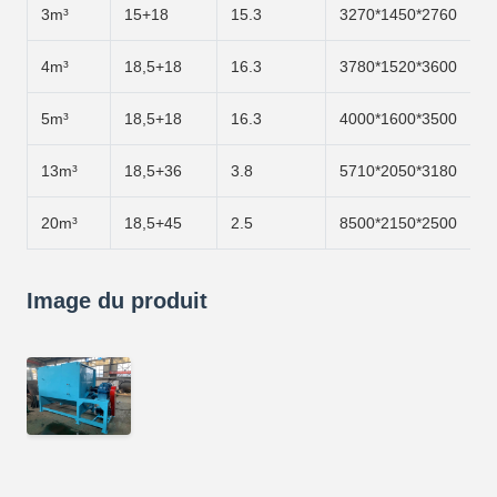
3m³
15+18
15.3
3270*1450*2760
4m³
18,5+18
16.3
3780*1520*3600
5m³
18,5+18
16.3
4000*1600*3500
13m³
18,5+36
3.8
5710*2050*3180
20m³
18,5+45
2.5
8500*2150*2500
Image du produit