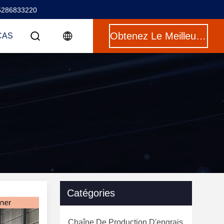
5286833220
Obtenez Le Meilleur Prix
CAS
Catégories
Chaîne De Production D'engrais