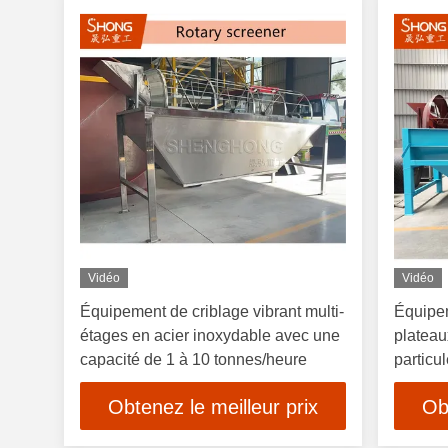
Vidéo
Vidéo
Équipement de criblage vibrant multi-
Équipem
étages en acier inoxydable avec une
plateau
capacité de 1 à 10 tonnes/heure
particu
constru
Obtenez le meilleur prix
Ob
capacit