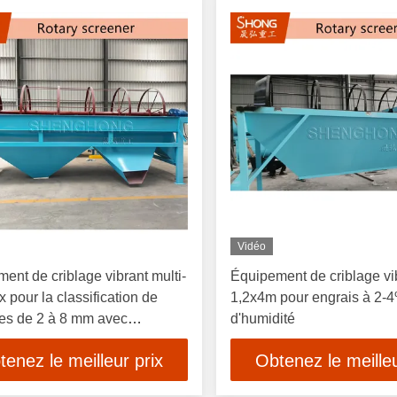
Vidéo
ent de criblage vibrant multi-
Équipement de criblage vi
x pour la classification de
1,2x4m pour engrais à 2-
les de 2 à 8 mm avec
d'humidité
ction en acier inoxydable et
tenez le meilleur prix
Obtenez le meilleu
é de 1 à 10 tonnes par heure