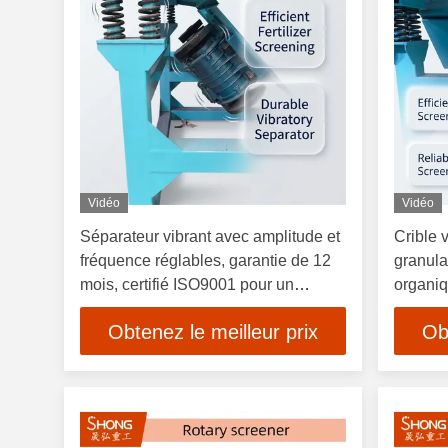
Vidéo
Vidéo
Séparateur vibrant avec amplitude et
Crible 
fréquence réglables, garantie de 12
granula
mois, certifié ISO9001 pour un
organi
criblage efficace d'engrais
Obtenez le meilleur prix
Ob