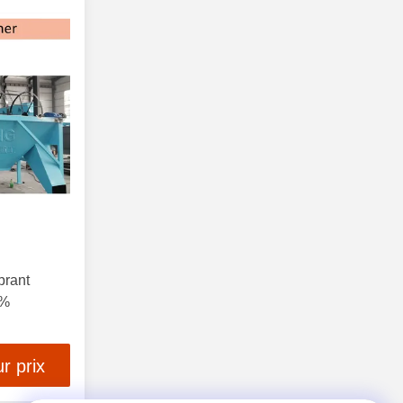
brant
4%
r prix