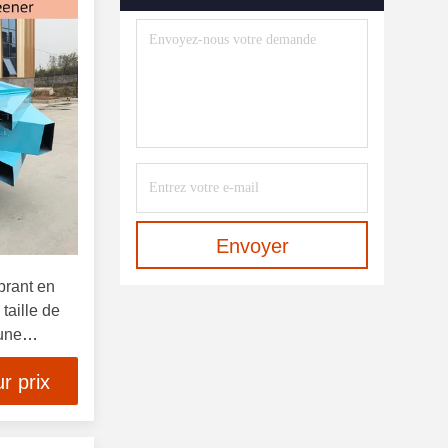
Système De Lotissement
Entièrement Automatique
(6)
Équipement De Dépoussiérage
(7)
Équipement De Mélange
(37)
Équipement Pour Les Engrais
Hydrosolubles
(1)
Envoyer
brant en
taille de
une
 par heure
r prix
is