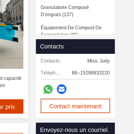
Granulatoire Composé
D'engrais
(137)
Équipement De Compost De
Fermentation
(65)
Contacts
Engrais Écrasant La Machine
(29)
Contacts:
Miss. Judy
Équipement De Transport Par
Téléphone:
86--15286833220
Courroie
(14)
nt capacité
ion
Tambour Sécheur Rotatoire
(11)
Machine De Asséchage
Contact maintenant
r prix
D'engrais
(20)
Machine De Conditionnement
Envoyez-nous un courriel.
D'engrais
(42)