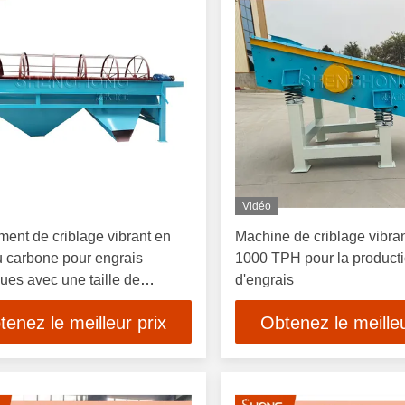
Vidéo
ent de criblage vibrant en
Machine de criblage vibra
u carbone pour engrais
1000 TPH pour la product
ues avec une taille de
d'engrais
s de 2 à 10 mm et une
tenez le meilleur prix
Obtenez le meilleu
é de 1 à 10 tonnes par heure