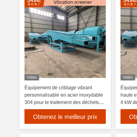
Vidéo
Vidéo
Équipement de criblage vibrant
Équipem
personnalisable en acier inoxydable
haute e
304 pour le traitement des déchets
4 kW de
animaux de 1 à 10 tonnes par heure
consom
Obtenez le meilleur prix
Ob