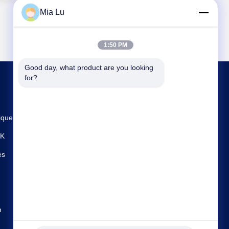
Mia Lu
1:50 PM
Good day, what product are you looking 
for?
CONTACTEZ-NOUS
ique
sales@gcfertilizergranulator.com
PK
86--15286833220
és
N° 416, 9ème étage, Bâtiment B, Shenglong
Central Plaza, Zone de haute technologie, Ville
de Zhengzhou, Province du Henan
n