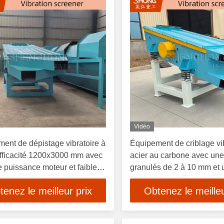
Vidéo
ent de dépistage vibratoire à
Équipement de criblage vi
fficacité 1200x3000 mm avec
acier au carbone avec une 
 puissance moteur et faible
granulés de 2 à 10 mm et 
mation d'énergie
capacité de 1 à 10 tonnes
tenez le meilleur prix
Obtenez le meilleu
pour la production d'engra
organiques