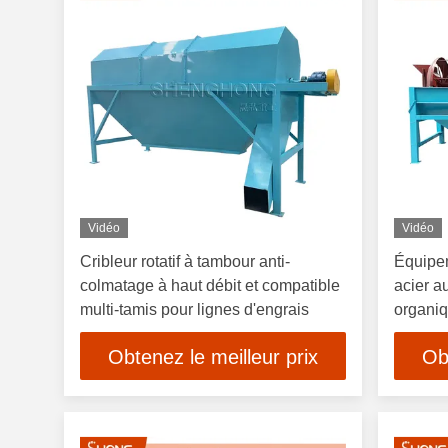
Vidéo
Vidéo
Cribleur rotatif à tambour anti-
Équipem
colmatage à haut débit et compatible
acier a
multi-tamis pour lignes d'engrais
organiq
granulé
Obtenez le meilleur prix
Ob
capacit