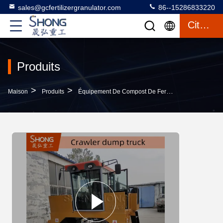
sales@gcfertilizergranulator.com
86--15286833220
Citation
Produits
>
>
>
Maison
Produits
Équipement De Compost De Fermentation
Tourn