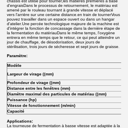
châssis est utilisé pour tourner,les matières premières à base
d'engraisDans le processus de retournement, le matériau est
amené par le rouleau tournant à grande vitesse et déplacé
vers l'arrière sur une certaine distance.en train de tournerVous
pouvez travailler dans un espace ouvert ou dans un hangar
d'atelier.Une percée technologique majeure de la machine est
d'intégrer la fonction de concassage dans la dernière étape de
la fermentation du matériauDans le même temps, l'oxygène
entrera en même temps que le retour, ce qui peut atteindre un
jour de chauffage, de désodorisation, deux jours de
stérilisation, trois jours de sécheresse et sept jours de graisse.
Paramètre:
Modèle
Le
Largeur de virage ((mm)
24
Profondeur de virage ((mm)
600
Distance entre les fenêtres (mm)
25
Diamètre maximal des particules de matériau ((mm)
85
Puissance (hp)
40
Vitesse de fonctionnement (m/min)
6 à
Capacité
500
Applications:
La tourneuse de fermentation à basse vitesse est adaptée à la