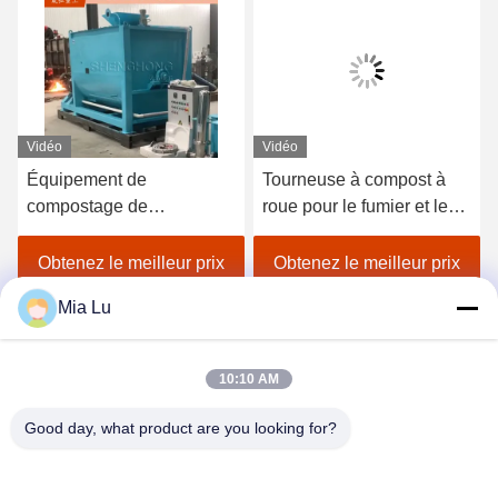
Vidéo
Vidéo
Équipement de
Tourneuse à compost à
compostage de
roue pour le fumier et les
fermentation entièrement
boues - Solution de
automatique en acier
fermentation industrielle
Obtenez le meilleur prix
Obtenez le meilleur prix
inoxydable 304 avec
Mia Lu
télécommande PLC pour
la production d'engrais
organiques
10:10 AM
Good day, what product are you looking for?
ZHENGZHOU SHENGHONG HEAVY
INDUSTRY TECHNOLOGY CO., LTD.