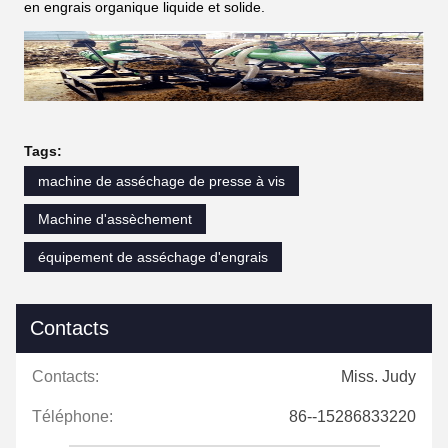
en engrais organique liquide et solide.
Tags:
machine de asséchage de presse à vis
Machine d'assèchement
équipement de asséchage d'engrais
Contacts
Contacts:
Miss. Judy
Téléphone:
86--15286833220