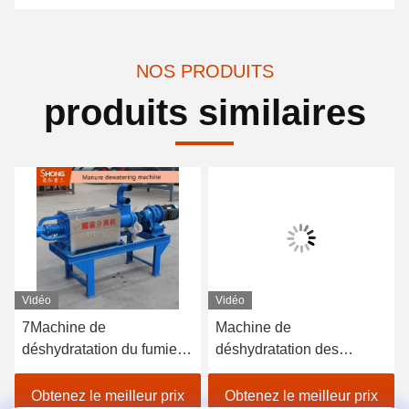
NOS PRODUITS
produits similaires
Vidéo
Vidéo
7Machine de
Machine de
déshydratation du fumier
déshydratation des
de vache à
déjections animales en
fonctionnement continu de
acier inoxydable avec
Obtenez le meilleur prix
Obtenez le meilleur prix