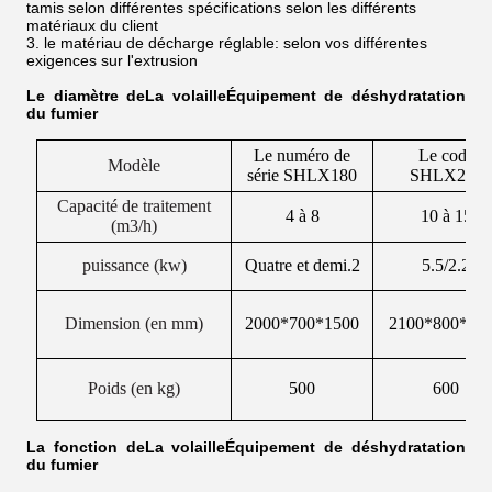
tamis selon différentes spécifications selon les différents
matériaux du client
3. le matériau de décharge réglable: selon vos différentes
exigences sur l'extrusion
Le diamètre de
La volaille
Équipement de déshydratation
du fumier
Le numéro de
Le code
Modèle
série SHLX180
SHLX280
Capacité de traitement
4 à 8
10 à 15
(m3/h)
puissance (kw)
Quatre et demi.2
5.5/2.2
Dimension (en mm)
2000*700*1500
2100*800*15
Poids (en kg)
500
600
La fonction de
La volaille
Équipement de déshydratation
du fumier