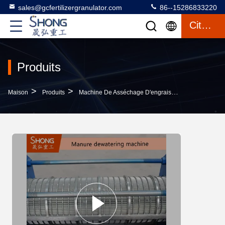
sales@gcfertilizergranulator.com
86--15286833220
Citation
Produits
>
>
>
Maison
Produits
Machine De Asséchage D'engrais
Machine De Dé