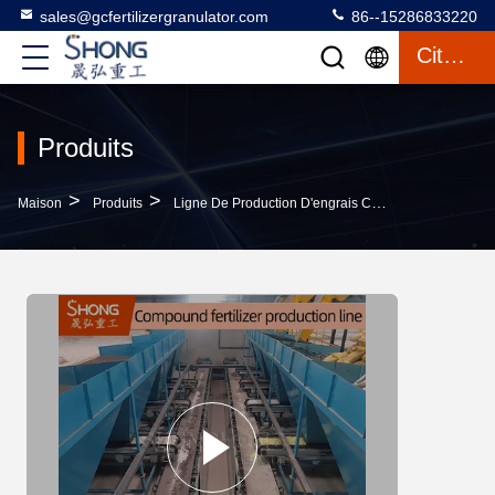
sales@gcfertilizergranulator.com
86--15286833220
Citation
Produits
>
>
>
Maison
Produits
Ligne De Production D'engrais Composés
Usine