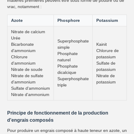
matières premières peuvent être sous forme de poudre ou de
vrac, notamment :
Azote
Phosphore
Potassium
Nitrate de calcium
Urée
Superphosphate
Bicarbonate
Kainit
simple
d'ammonium
Chlorure de
Phosphate
Chlorure
potassium
naturel
d'ammonium
Sulfate de
Phosphate
Nitrate de soude
potassium
dicalcique
Nitrate de sulfate
Nitrate de
Superphosphate
d'ammonium
potassium
triple
Sulfate d'ammonium
Nitrate d'ammonium
Principe de fonctionnement de la production
d'engrais composés
Pour produire un engrais composé à haute teneur en azote, un