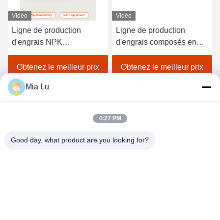
Vidéo
Vidéo
Ligne de production
Ligne de production
d'engrais NPK
d'engrais composés en
personnalisable
acier au carbone avec une
380V/50Hz avec taille de
capacité de 5-6 tonnes par
Obtenez le meilleur prix
Obtenez le meilleur prix
granule de 3 à 8 mm et
heure pour les granulés
Mia Lu
granulateur à tambour
en forme de boule
rotatif
4:27 PM
Good day, what product are you looking for?
ZHENGZHOU SHENGHONG HEAVY
INDUSTRY TECHNOLOGY CO., LTD.
sales@gcfertilizergranulator.com
86--15286833220