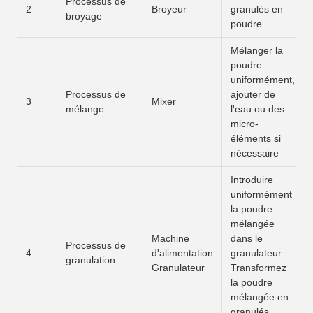
Processus de
2
Broyeur
granulés en
broyage
poudre
Mélanger la
poudre
uniformément,
Processus de
ajouter de
3
Mixer
mélange
l'eau ou des
micro-
éléments si
nécessaire
Introduire
uniformément
la poudre
mélangée
Machine
dans le
Processus de
4
d'alimentation
granulateur
granulation
Granulateur
Transformez
la poudre
mélangée en
granulés