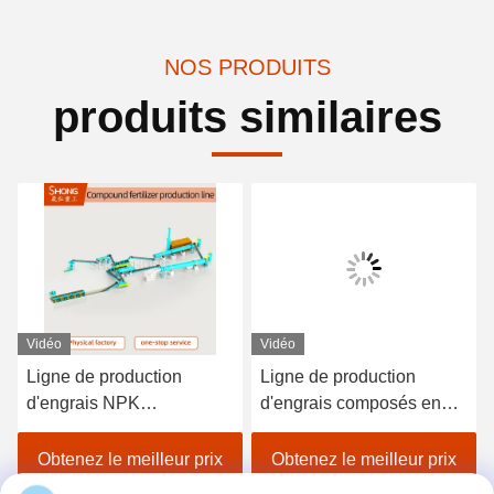
NOS PRODUITS
produits similaires
Vidéo
Vidéo
Ligne de production
Ligne de production
d'engrais NPK
d'engrais composés en
personnalisable
acier au carbone avec une
380V/50Hz avec taille de
capacité de 5-6 tonnes par
Obtenez le meilleur prix
Obtenez le meilleur prix
granule de 3 à 8 mm et
heure pour les granulés