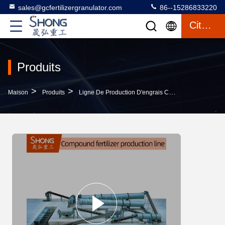
sales@gcfertilizergranulator.com
86--15286833220
Citation
Produits
>
>
>
Maison
Produits
Ligne De Production D'engrais Composés
Granu