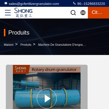
sales@gcfertilizergranulator.com
86--15286833220
Citation
Produits
>
>
>
Maison
Produits
Machine De Granulatoire D'engrais
Granulateur