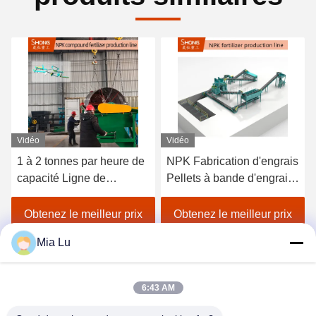
Vidéo
Vidéo
1 à 2 tonnes par heure de
NPK Fabrication d'engrais
capacité Ligne de
Pellets à bande d'engrais
production d'engrais NPK
pour la production et la
avec granulation à double
distribution d'engrais
Obtenez le meilleur prix
Obtenez le meilleur prix
rouleau et tension
Mia Lu
personnalisée 380V
6:43 AM