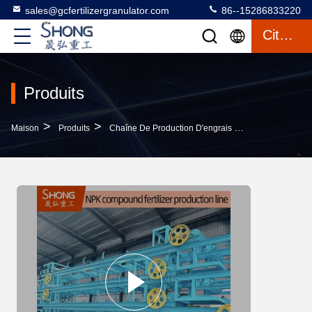
sales@gcfertilizergranulator.com
86--15286833220
Citation
Produits
>
>
>
Maison
Produits
Chaîne De Production D'engrais De NPK
Ligne 