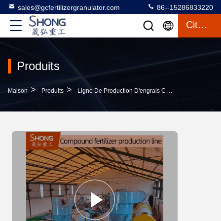
sales@gcfertilizergranulator.com
86--15286833220
Citation
Produits
>
>
>
Maison
Produits
Ligne De Production D'engrais Composés
Ligne