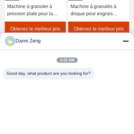
Machine à granuler à
Machine à granulés à
pression plate pour la
disque pour engrais
production d'engrais
organiques avec une
organiques avec une
capacité de 1 à 20 tonnes
Obtenez le meilleur prix
Obtenez le meilleur prix
capacité de 1 à 4 tonnes
par heure et des granulés
Danni Zeng
par heure et un taux de
ronds 380V/50Hz
granulation ≥ 95%
1:32 AM
Good day, what product are you looking for?
ZHENGZHOU SHENGHONG HEAVY
INDUSTRY TECHNOLOGY CO., LTD.
sales@gcfertilizergranulator.com
86--15286833220
N° 416, 9ème étage, Bâtiment B, Shenglong Central Plaza,
Zone de haute technologie, Ville de Zhengzhou, Province du