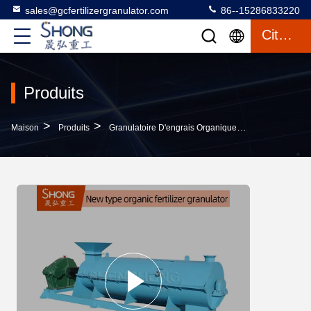
sales@gcfertilizergranulator.com
86--15286833220
Citation
Produits
>
>
>
Maison
Produits
Granulatoire D'engrais Organique
Granulateur 