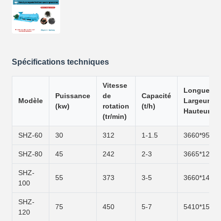
Spécifications techniques
Vitesse
Longueur *
Puissance
de
Capacité
Modèle
Largeur *
(kw)
rotation
(t/h)
Hauteur (
(tr/min)
SHZ-60
30
312
1-1.5
3660*950*1
SHZ-80
45
242
2-3
3665*1200*
SHZ-
55
373
3-5
3660*1400*
100
SHZ-
75
450
5-7
5410*1500*
120