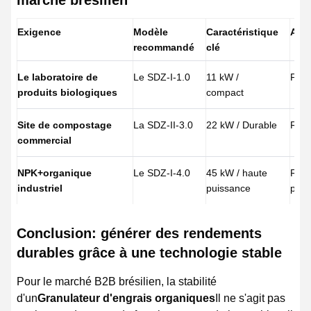
marché brésilien
Exigence
Modèle
Caractéristique
Ava
recommandé
clé
Le laboratoire de
Le SDZ-I-1.0
11 kW /
Faib
produits biologiques
compact
Site de compostage
La SDZ-II-3.0
22 kW / Durable
Rési
commercial
NPK+organique
Le SDZ-I-4.0
45 kW / haute
Reto
industriel
puissance
pour
Conclusion: générer des rendements
durables grâce à une technologie stable
Pour le marché B2B brésilien, la stabilité
d'un
Granulateur d'engrais organiques
Il ne s'agit pas