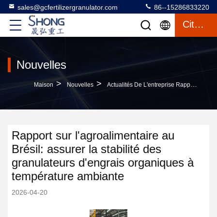
sales@gcfertilizergranulator.com
86--15286833220
Citation
Nouvelles
>
>
Maison
Nouvelles
Actualités De L'entreprise Rapport Sur L'agroalimentaire Au Brésil: Assurer La Stabilité Des Granulateurs D'engrais Organiques À Température Ambiante
Rapport sur l'agroalimentaire au
Brésil: assurer la stabilité des
granulateurs d'engrais organiques à
température ambiante
2026-04-20