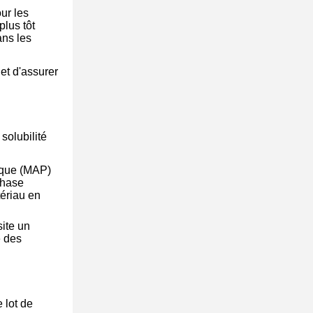
ur les
lus tôt
ans les
 et d'assurer
solubilité
ique (MAP)
phase
tériau en
site un
e des
 lot de