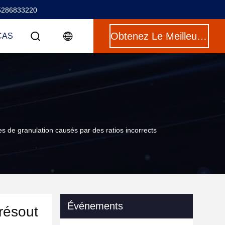
5286833220
Obtenez Le Meilleur Prix
CAS
s de granulation causés par des ratios incorrects
Événements
résout