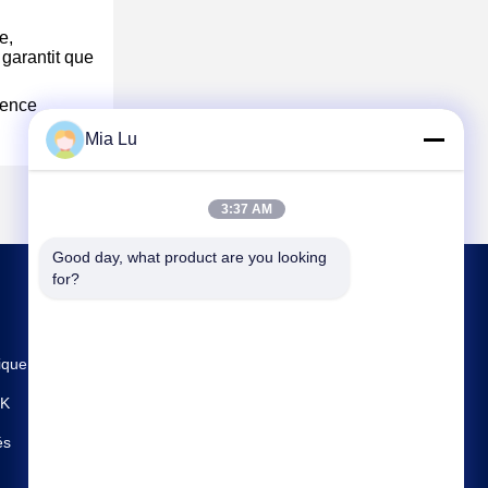
e,
 garantit que
rence
Mia Lu
3:37 AM
Good day, what product are you looking 
for?
CONTACTEZ-NOUS
ique
sales@gcfertilizergranulator.com
PK
86--15286833220
és
N° 416, 9ème étage, Bâtiment B, Shenglong
Central Plaza, Zone de haute technologie, Ville