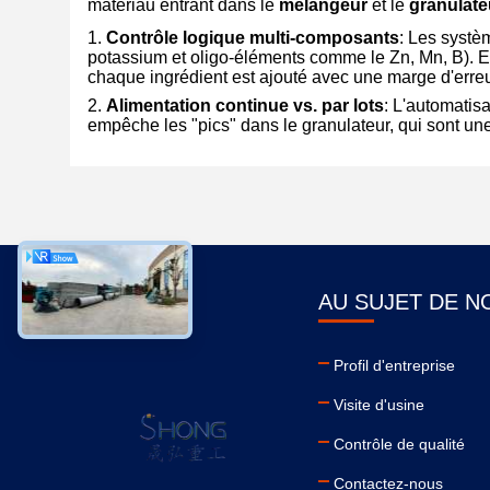
matériau entrant dans le
mélangeur
et le
granulate
Contrôle logique multi-composants
: Les systè
potassium et oligo-éléments comme le Zn, Mn, B). En
chaque ingrédient est ajouté avec une marge d'erreur
Alimentation continue vs. par lots
: L'automatis
empêche les "pics" dans le granulateur, qui sont u
AU SUJET DE N
Profil d'entreprise
Visite d'usine
Contrôle de qualité
Contactez-nous