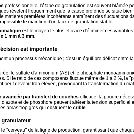
és
professionnelle, l'étape de granulation est souvent blâmée po
ques révèlent fréquemment que la cause profonde se situe bien p
 de matières premières incohérents entraînent des fluctuations d
mpossible le maintien d'un taux de granulation stable.
tomatique
est le moyen le plus efficace d'éliminer ces variables
 de 1 mm à 3 mm
.
récision est importante
t un processus mécanique ; c'est un équilibre délicat entre la 
'urée, le sulfate d'ammonium (AS) et le phosphate monoammon
tes. Si le ratio de ces composants fluctue même de 1 à 2 %, la "
if
peut devenir trop élevée, provoquant la transformation du ma
n avancée par transfert de couches
efficace, la poudre néces
 d'azote et de phosphore peuvent altérer la tension superficiell
des amas trop gros qui obstruent le
crible
.
 granulateur
le "cerveau" de la ligne de production, garantissant que chaque