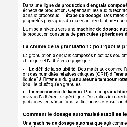
Dans une
ligne de production d'engrais compos
échecs de production. Cependant, les audits techni
dans le processus : l'
étape de dosage
. Des ratios
propriétés physiques du matériau, rendant presque i
La mise à niveau vers une
machine de dosage au
la production constante de
particules sphériques
La chimie de la granulation : pourquoi la p
La granulation d'engrais composés n'est pas seulemen
chimique et l'adhérence physique.
Le défi de la solubilité
: Des matériaux comme l
ont des humidités relatives critiques (CRH) différen
liquide" à l'intérieur du
granulateur à tambour rotat
bouillie plutôt qu'en granules.
Le mécanisme de liaison
: Pour une
granulatio
niveau d'adhérence spécifique. Des ratios incorrects
particules, entraînant une sortie "poussiéreuse" ou 
Comment le dosage automatisé stabilise le
Une
machine de dosage automatique
agit comme 