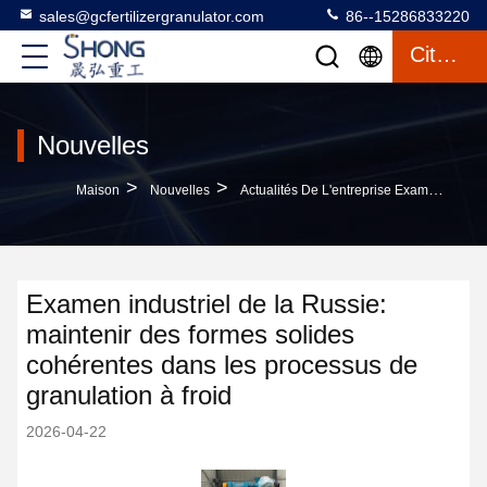
sales@gcfertilizergranulator.com
86--15286833220
Citation
Nouvelles
>
>
Maison
Nouvelles
Actualités De L'entreprise Examen Industriel De La Russie: Maintenir Des Formes Solides Cohérentes Dans Les Processus De Granulation À Froid
Examen industriel de la Russie:
maintenir des formes solides
cohérentes dans les processus de
granulation à froid
2026-04-22