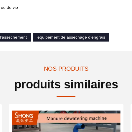
rée de vie
d'assèchement
équipement de asséchage d'engrais
NOS PRODUITS
produits similaires