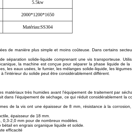
5.5kw
2000*1200*1650
Matériau
:
SS304
itées de manière plus simple et moins coûteuse. Dans certains secteu
 séparation solide-liquide comprenant une vis transporteuse. Utilis
écanique, la machine est conçue pour séparer la phase liquide de la
, les eaux usées, le fumier, les mélanges solide-liquide, les légumes
à l'intérieur du solide peut être considérablement différent.
es matériaux très humides avant l'équipement de traitement par séch
duit dans l'équipement de séchage, ce qui réduit considérablement la
lames de la vis ont une épaisseur de 8 mm, résistance à la corrosion,
ctile, épaisseur de 18 mm.
304, 0,3-2,0 mm pour de nombreux modèles.
bétail en engrais organique liquide et solide.
te efficacité