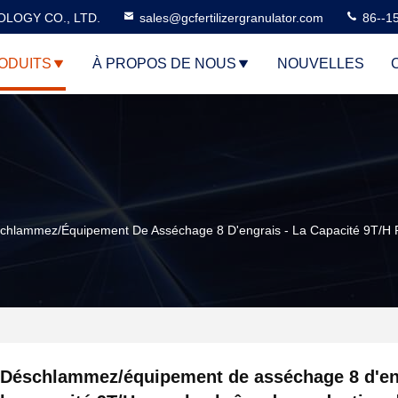
LOGY CO., LTD.
sales@gcfertilizergranulator.com
86--1
ODUITS
À PROPOS DE NOUS
NOUVELLES
chlammez/équipement De Asséchage 8 D'engrais - La Capacité 9T/H P
Déschlammez/équipement de asséchage 8 d'en