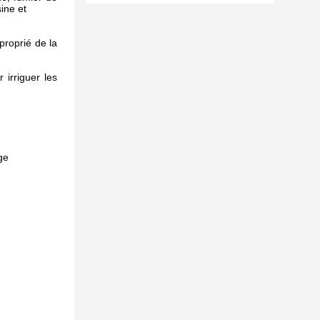
ine et
proprié de la
 irriguer les
ge