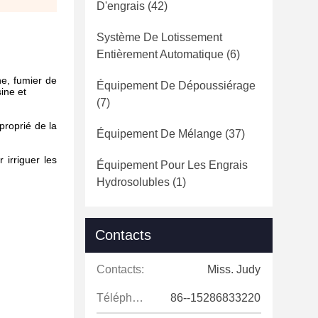
D'engrais
(42)
Système De Lotissement
Entièrement Automatique
(6)
he, fumier de
Équipement De Dépoussiérage
ine et
(7)
proprié de la
Équipement De Mélange
(37)
 irriguer les
Équipement Pour Les Engrais
Hydrosolubles
(1)
Contacts
Contacts:
Miss. Judy
Téléphone:
86--15286833220