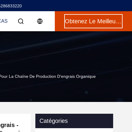
5286833220
Obtenez Le Meilleur Prix
CAS
our La Chaîne De Production D'engrais Organique
Catégories
grais -