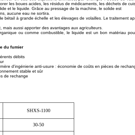
sorer les boues acides, les résidus de médicaments, les déchets de cuis
ide et le liquide. Grâce au pressage de la machine, le solide est
ns, aucune eau ne sortira.
 bétail à grande échelle et les élevages de volailles. Le traitement ap
t, mais aussi apporter des avantages aux agriculteurs.
 organique ou comme combustible, le liquide est un bon matériau pour
e du fumier
érents débits
ur
ymère d'ingénierie anti-usure : économie de coûts en pièces de rechan
tionnement stable et sûr
es de rechange
SHXS-1100
30-50