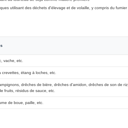
es utilisant des déchets d'élevage et de volaille, y compris du fumier
es
c, vache, etc.
 crevettes, étang à loches, etc.
ampignons, drêches de bière, drêches d'amidon, drêches de son de riz,
de fruits, résidus de sauce, etc.
me de boue, paille, etc.