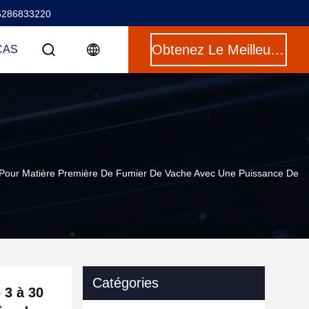
5286833220
Obtenez Le Meilleur Prix
CAS
 Pour Matière Première De Fumier De Vache Avec Une Puissance De
W
Catégories
 3 à 30