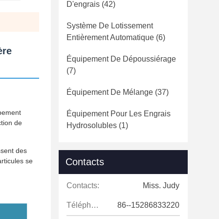
D'engrais
(42)
Système De Lotissement
Entièrement Automatique
(6)
ère
Équipement De Dépoussiérage
(7)
Équipement De Mélange
(37)
ipement
Équipement Pour Les Engrais
ction de
Hydrosolubles
(1)
ssent des
Contacts
rticules se
Contacts:
Miss. Judy
Téléphone:
86--15286833220