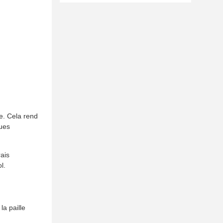
e. Cela rend
ques
ais
l.
la paille