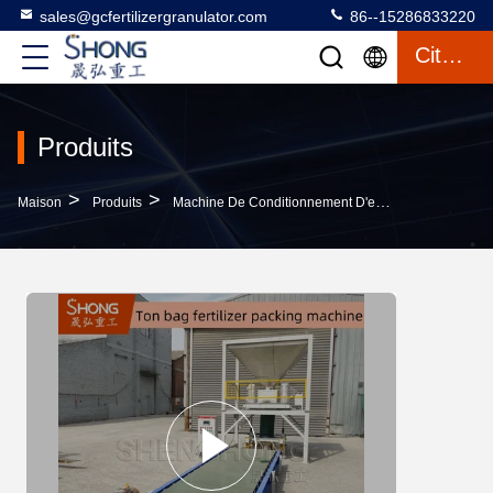
sales@gcfertilizergranulator.com
86--15286833220
Citation
Produits
>
>
>
Maison
Produits
Machine De Conditionnement D'engrais
Machine