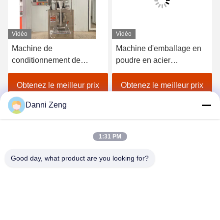
Vidéo
Vidéo
Machine de
Machine d'emballage en
conditionnement de
poudre en acier
poudre standard GMP
inoxydable 304 avec
avec acier inoxydable 304
contrôle tactile pour 400-
Obtenez le meilleur prix
Obtenez le meilleur prix
pour un dosage et un
3500 sacs par heure
Danni Zeng
remplissage à grande
vitesse de 400 à 3 500
sacs par heure
1:31 PM
Good day, what product are you looking for?
ZHENGZHOU SHENGHONG HEAVY
INDUSTRY TECHNOLOGY CO., LTD.
sales@gcfertilizergranulator.com