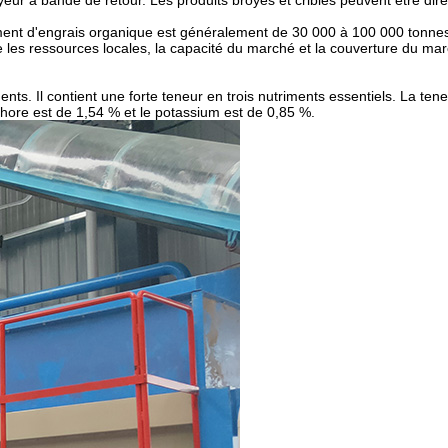
oyeur à bande de retour. Les produits broyés et criblés peuvent être di
ement d'engrais organique est généralement de 30 000 à 100 000 tonnes 
les ressources locales, la capacité du marché et la couverture du mar
ents. Il contient une forte teneur en trois nutriments essentiels. La ten
phore est de 1,54 % et le potassium est de 0,85 %.