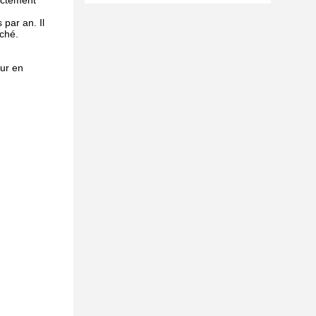
rectement
par an. Il
ché.
eur en