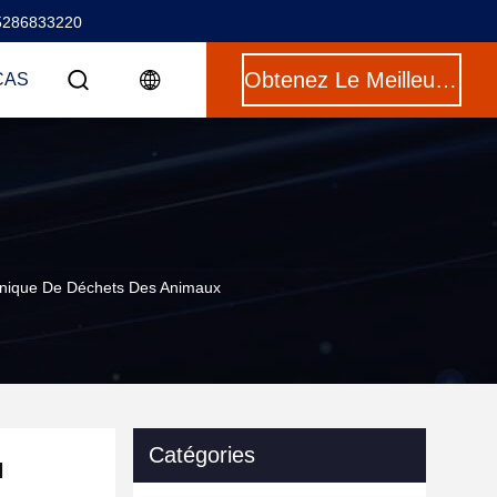
5286833220
Obtenez Le Meilleur Prix
CAS
anique De Déchets Des Animaux
Catégories
H