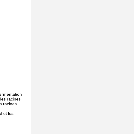
fermentation
 des racines
es racines
l et les