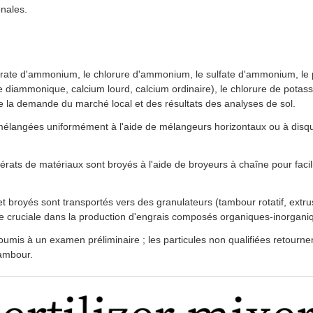
onales.
nitrate d'ammonium, le chlorure d'ammonium, le sulfate d'ammonium, le
mmonique, calcium lourd, calcium ordinaire), le chlorure de potass
e la demande du marché local et des résultats des analyses de sol.
mélangées uniformément à l'aide de mélangeurs horizontaux ou à disq
rats de matériaux sont broyés à l'aide de broyeurs à chaîne pour facili
 broyés sont transportés vers des granulateurs (tambour rotatif, extru
e cruciale dans la production d'engrais composés organiques-inorgani
oumis à un examen préliminaire ; les particules non qualifiées retournen
tambour.