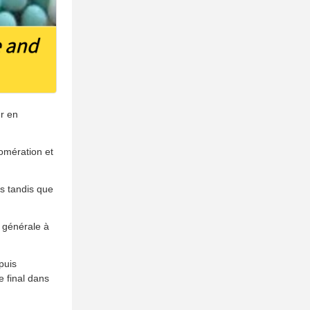
ur en
lomération et
es tandis que
e générale à
puis
e final dans