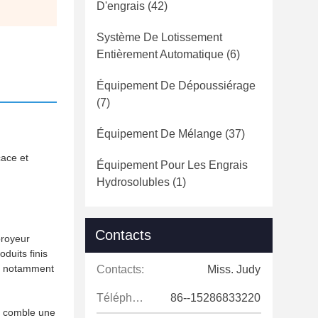
D'engrais
(42)
Système De Lotissement
Entièrement Automatique
(6)
Équipement De Dépoussiérage
(7)
Équipement De Mélange
(37)
cace et
Équipement Pour Les Engrais
Hydrosolubles
(1)
Contacts
broyeur
duits finis
s, notamment
Contacts:
Miss. Judy
Téléphone:
86--15286833220
m comble une