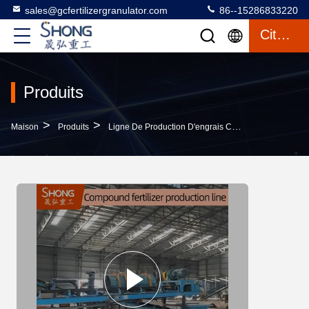
sales@gcfertilizergranulator.com
86--15286833220
Citation
Produits
>
>
>
Maison
Produits
Ligne De Production D'engrais Composés
Ligne