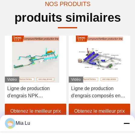
NOS PRODUITS
produits similaires
Vidéo
Vidéo
Ligne de production
12 à 15 tonnes par heur
d'engrais composés en
NPK ligne de productio
acier au carbone avec une
d'engrais composés av
le de
capacité de 5-6 tonnes par
granules en forme de
 prix
Obtenez le meilleur prix
Obtenez le meilleur pr
 et
heure pour les granulés
boule et granulateur à
Mia Lu
ur
en forme de boule
tambour rotatif résistant
l'usure