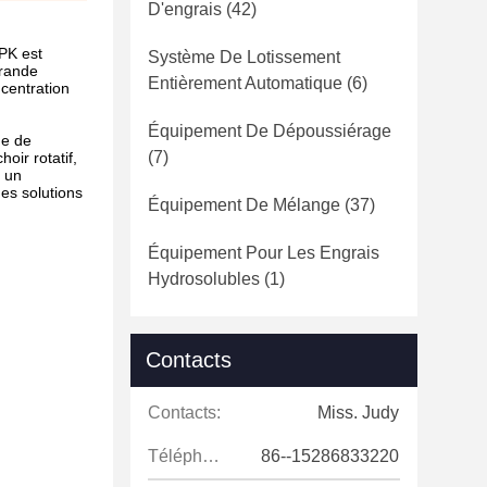
D'engrais
(42)
PK est
Système De Lotissement
grande
Entièrement Automatique
(6)
ncentration
Équipement De Dépoussiérage
ue de
(7)
oir rotatif,
t un
es solutions
Équipement De Mélange
(37)
Équipement Pour Les Engrais
Hydrosolubles
(1)
Contacts
Contacts:
Miss. Judy
Téléphone:
86--15286833220