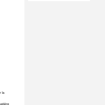
 la
atière