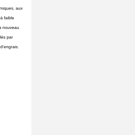
imiques, aux
à faible
 à nouveau.
lés par
 d'engrais.