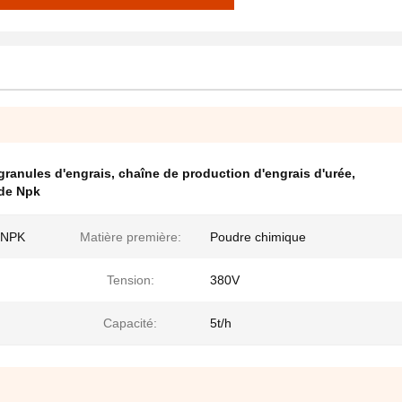
granules d'engrais
,
chaîne de production d'engrais d'urée
,
de Npk
s NPK
Matière première:
Poudre chimique
Tension:
380V
Capacité:
5t/h