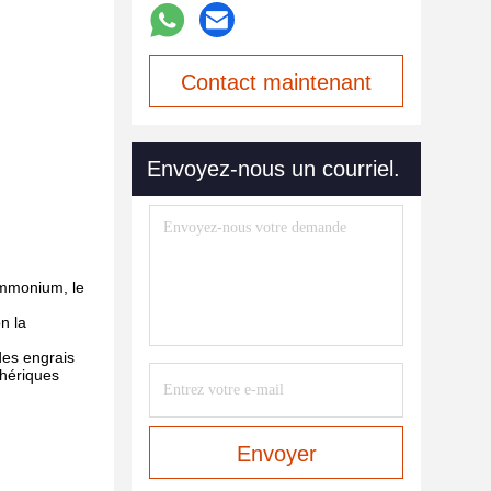
Contact maintenant
Envoyez-nous un courriel.
'ammonium, le
n la
des engrais
phériques
Envoyer