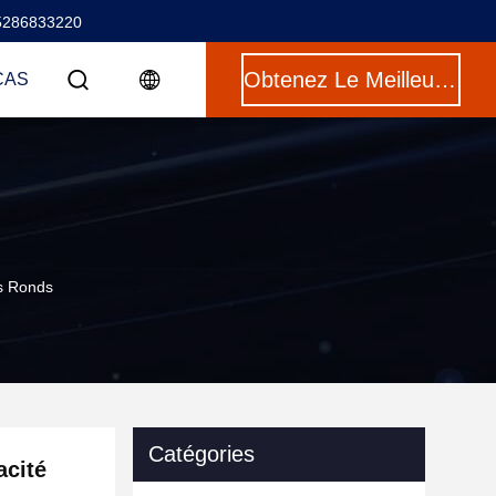
5286833220
Obtenez Le Meilleur Prix
CAS
és Ronds
Catégories
acité